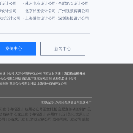
UI设计公司
· 苏州电商设计公司
· 合肥SVG设计公司
VI设计公司
· 北京长图设计公司
· 广州视频剪辑公司
昌标志设计公司
· 上海微信设计公司
· 深圳海报设计公司
案例中心
新闻中心
画设计公司
天津小程序开发公司
南京文创IP设计
海口微信H5开发
都公众号图文排版
南昌线下体感游戏定制
成都包装设计公司
H5制作
重庆公众号图文排版
上海积分商城开发公司
实现由0到1的商业品牌建设与品牌推广
阳宣传海报设计
杭州公众号图文排版
合肥宣传动画制作
昆
动画制作
石家庄宣传海报设计
苏州PPT设计美化
太原K12
公司
H5游戏开发
H5游戏定制公司
成都网站开发公司
成都