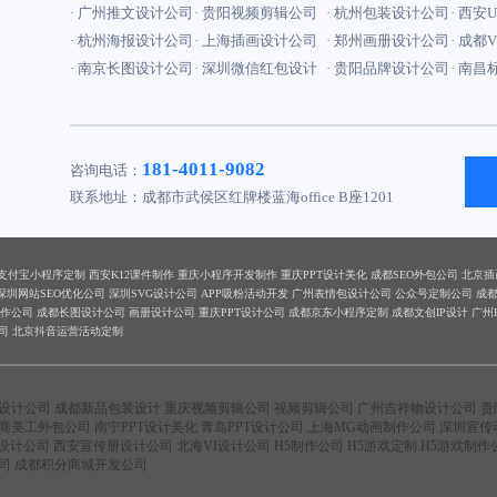
· 广州推文设计公司
· 贵阳视频剪辑公司
· 杭州包装设计公司
· 西安
· 杭州海报设计公司
· 上海插画设计公司
· 郑州画册设计公司
· 成都
· 南京长图设计公司
· 深圳微信红包设计
· 贵阳品牌设计公司
· 南
181-4011-9082
咨询电话：
联系地址：成都市武侯区红牌楼蓝海office B座1201
支付宝小程序定制
西安K12课件制作
重庆小程序开发制作
重庆PPT设计美化
成都SEO外包公司
北京插
深圳网站SEO优化公司
深圳SVG设计公司
APP吸粉活动开发
广州表情包设计公司
公众号定制公司
成
制作公司
成都长图设计公司
画册设计公司
重庆PPT设计公司
成都京东小程序定制
成都文创IP设计
广州
司
北京抖音运营活动定制
设计公司
成都新品包装设计
重庆视频剪辑公司
视频剪辑公司
广州吉祥物设计公司
贵
商美工外包公司
南宁PPT设计美化
青岛PPT设计公司
上海MG动画制作公司
深圳宣传
象设计公司
西安宣传册设计公司
北海VI设计公司
H5制作公司
H5游戏定制
H5游戏制作
司
成都积分商城开发公司