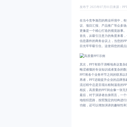
发布于 2025年07月01日
来源：
P
在当今竞争激烈的商业环境中，有
议、项目汇报、产品推广等众多场
更像是一个精心打造的视觉故事。
首先，从吸引注意力的角度来看，
信息轰炸的商务会议上，当您的P
目光牢牢吸引住。这使得您的观点
其次，PPT有助于清晰地表达复
晦涩难懂的专业知识或者复杂的数
PPT将各个业务环节之间的联系
再者，PPT还能提升企业的品牌
流过程中总是呈现出粗制滥造的P
相反，高质量的PPT则会像一张
最后，对于演讲者自身而言，一个
地组织思路，按照预定的结构进行
功能，还可以增加演讲的趣味性和