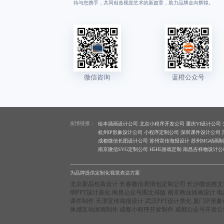
待与您携手，共同创造视觉艺术的新篇章，助力品牌走向辉煌。
友情链接：
绘本插画设计公司
北京小程序开发公司
重庆VI设计公司
杭州IP形象设计公司
小程序定制公司
深圳课件设计公司
成都微信长图设计公司
苏州宣传海报设计
苏州MG动画
南京微信SVG定制公司
H5H5游戏定制
南昌吉祥物设计公
为品牌提供定制化视觉表达方案
北京新品包装设计
长春微信表情包定制公司
长沙微信推文
明PPT设计美化
南昌公众号图文排版
南京商业插画设计
电
课件制作
天津宣传海报设计
武汉PPT设计美化
厦门IP形
体感互动游戏制作
成都小程序开发制作
成都公众号开发公