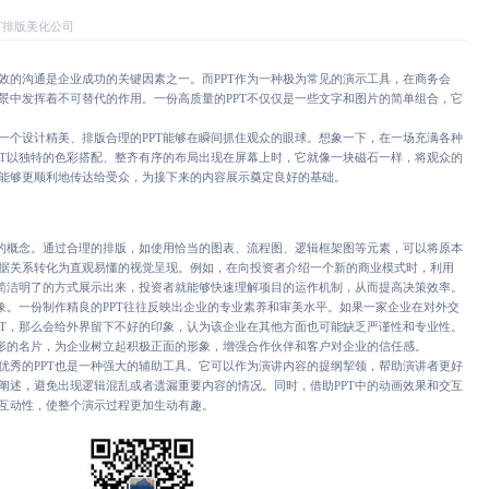
PT排版美化公司
效的沟通是企业成功的关键因素之一。而PPT作为一种极为常见的演示工具，在商务会
景中发挥着不可替代的作用。一份高质量的PPT不仅仅是一些文字和图片的简单组合，它
一个设计精美、排版合理的PPT能够在瞬间抓住观众的眼球。想象一下，在一场充满各种
PT以独特的色彩搭配、整齐有序的布局出现在屏幕上时，它就像一块磁石一样，将观众的
能够更顺利地传达给受众，为接下来的内容展示奠定良好的基础。
杂的概念。通过合理的排版，如使用恰当的图表、流程图、逻辑框架图等元素，可以将原本
据关系转化为直观易懂的视觉呈现。例如，在向投资者介绍一个新的商业模式时，利用
以简洁明了的方式展示出来，投资者就能够快速理解项目的运作机制，从而提高决策效率。
形象。一份制作精良的PPT往往反映出企业的专业素养和审美水平。如果一家企业在对外交
PT，那么会给外界留下不好的印象，认为该企业在其他方面也可能缺乏严谨性和专业性。
无形的名片，为企业树立起积极正面的形象，增强合作伙伴和客户对企业的信任感。
优秀的PPT也是一种强大的辅助工具。它可以作为演讲内容的提纲挈领，帮助演讲者更好
阐述，避免出现逻辑混乱或者遗漏重要内容的情况。同时，借助PPT中的动画效果和交互
互动性，使整个演示过程更加生动有趣。